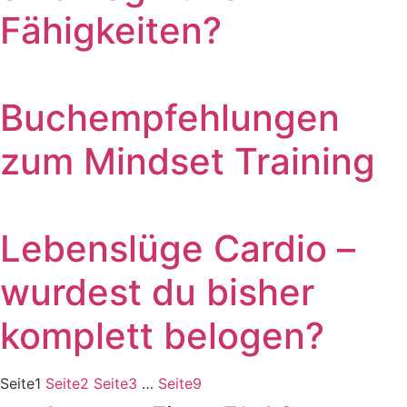
Fähigkeiten?
Buchempfehlungen
zum Mindset Training
Lebenslüge Cardio –
wurdest du bisher
komplett belogen?
Seite
1
Seite
2
Seite
3
…
Seite
9