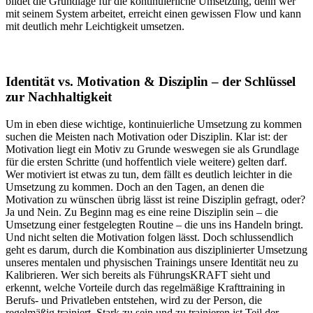
bildet die Grundlage für die kontinuierliche Umsetzung, denn wer
mit seinem System arbeitet, erreicht einen gewissen Flow und kann
mit deutlich mehr Leichtigkeit umsetzen.
Identität vs. Motivation & Disziplin – der Schlüssel
zur Nachhaltigkeit
Um in eben diese wichtige, kontinuierliche Umsetzung zu kommen
suchen die Meisten nach Motivation oder Disziplin. Klar ist: der
Motivation liegt ein Motiv zu Grunde weswegen sie als Grundlage
für die ersten Schritte (und hoffentlich viele weitere) gelten darf.
Wer motiviert ist etwas zu tun, dem fällt es deutlich leichter in die
Umsetzung zu kommen. Doch an den Tagen, an denen die
Motivation zu wünschen übrig lässt ist reine Disziplin gefragt, oder?
Ja und Nein. Zu Beginn mag es eine reine Disziplin sein – die
Umsetzung einer festgelegten Routine – die uns ins Handeln bringt.
Und nicht selten die Motivation folgen lässt. Doch schlussendlich
geht es darum, durch die Kombination aus disziplinierter Umsetzung
unseres mentalen und physischen Trainings unsere Identität neu zu
Kalibrieren. Wer sich bereits als FührungsKRAFT sieht und
erkennt, welche Vorteile durch das regelmäßige Krafttraining in
Berufs- und Privatleben entstehen, wird zu der Person, die
regelmäßig trainiert. Stark zu sein und zu trainieren ist Teil der