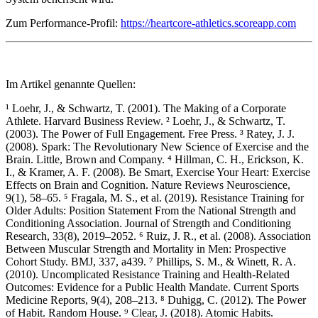
Zum Performance-Profil:
https://heartcore-athletics.scoreapp.com
Im Artikel genannte Quellen:
¹ Loehr, J., & Schwartz, T. (2001). The Making of a Corporate
Athlete. Harvard Business Review. ² Loehr, J., & Schwartz, T.
(2003). The Power of Full Engagement. Free Press. ³ Ratey, J. J.
(2008). Spark: The Revolutionary New Science of Exercise and the
Brain. Little, Brown and Company. ⁴ Hillman, C. H., Erickson, K.
I., & Kramer, A. F. (2008). Be Smart, Exercise Your Heart: Exercise
Effects on Brain and Cognition. Nature Reviews Neuroscience,
9(1), 58–65. ⁵ Fragala, M. S., et al. (2019). Resistance Training for
Older Adults: Position Statement From the National Strength and
Conditioning Association. Journal of Strength and Conditioning
Research, 33(8), 2019–2052. ⁶ Ruiz, J. R., et al. (2008). Association
Between Muscular Strength and Mortality in Men: Prospective
Cohort Study. BMJ, 337, a439. ⁷ Phillips, S. M., & Winett, R. A.
(2010). Uncomplicated Resistance Training and Health-Related
Outcomes: Evidence for a Public Health Mandate. Current Sports
Medicine Reports, 9(4), 208–213. ⁸ Duhigg, C. (2012). The Power
of Habit. Random House. ⁹ Clear, J. (2018). Atomic Habits.