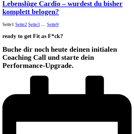
Lebenslüge Cardio – wurdest du bisher
komplett belogen?
Seite
1
Seite
2
Seite
3
…
Seite
9
ready to get Fit as F*ck?
Buche dir noch heute deinen initialen
Coaching Call und starte dein
Performance-Upgrade.