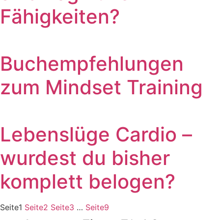
Fähigkeiten?
Buchempfehlungen
zum Mindset Training
Lebenslüge Cardio –
wurdest du bisher
komplett belogen?
Seite
1
Seite
2
Seite
3
…
Seite
9