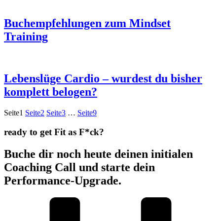
Buchempfehlungen zum Mindset
Training
Lebenslüge Cardio – wurdest du bisher
komplett belogen?
Seite
1
Seite
2
Seite
3
…
Seite
9
ready to get Fit as F*ck?
Buche dir noch heute deinen initialen
Coaching Call und starte dein
Performance-Upgrade.