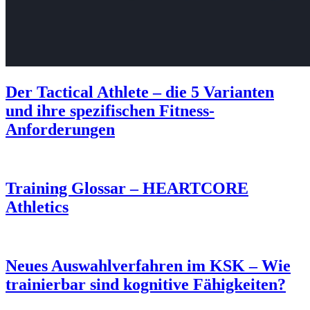
Der Tactical Athlete – die 5 Varianten
und ihre spezifischen Fitness-
Anforderungen
Training Glossar – HEARTCORE
Athletics
Neues Auswahlverfahren im KSK – Wie
trainierbar sind kognitive Fähigkeiten?