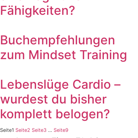
Fähigkeiten?
Buchempfehlungen
zum Mindset Training
Lebenslüge Cardio –
wurdest du bisher
komplett belogen?
Seite
1
Seite
2
Seite
3
…
Seite
9