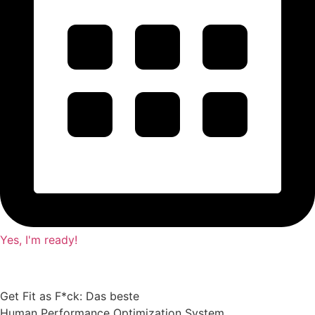
Yes, I'm ready!
Get Fit as F*ck: Das beste
Human Performance Optimization System