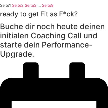
Seite
1
Seite
2
Seite
3
…
Seite
9
ready to get Fit as F*ck?
Buche dir noch heute deinen
initialen Coaching Call und
starte dein Performance-
Upgrade.