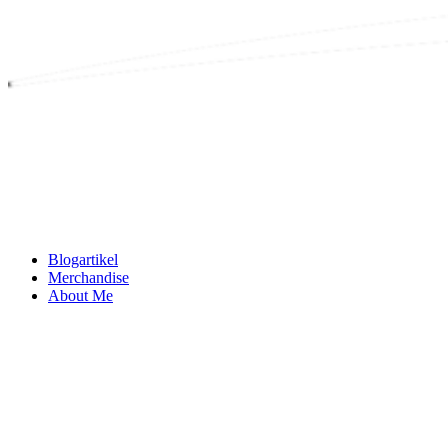
Blogartikel
Merchandise
About Me