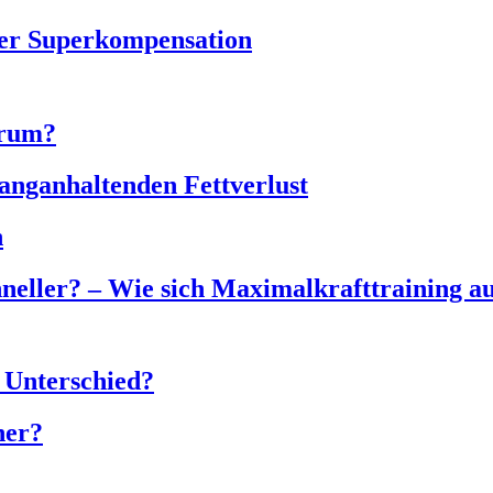
der Superkompensation
rum?
langanhaltenden Fettverlust
n
neller? – Wie sich Maximalkrafttraining au
r Unterschied?
ner?