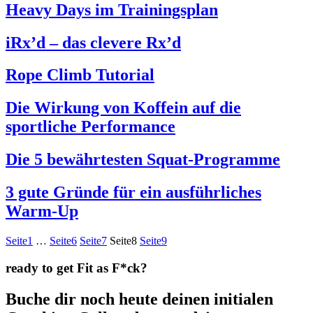
Heavy Days im Trainingsplan
iRx’d – das clevere Rx’d
Rope Climb Tutorial
Die Wirkung von Koffein auf die
sportliche Performance
Die 5 bewährtesten Squat-Programme
3 gute Gründe für ein ausführliches
Warm-Up
Seite
1
…
Seite
6
Seite
7
Seite
8
Seite
9
ready to get Fit as F*ck?
Buche dir noch heute deinen initialen