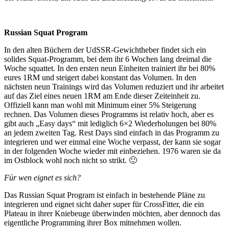
Russian Squat Program
In den alten Büchern der UdSSR-Gewichtheber findet sich ein
solides Squat-Programm, bei dem ihr 6 Wochen lang dreimal die
Woche squattet. In den ersten neun Einheiten trainiert ihr bei 80%
eures 1RM und steigert dabei konstant das Volumen. In den
nächsten neun Trainings wird das Volumen reduziert und ihr arbeitet
auf das Ziel eines neuen 1RM am Ende dieser Zeiteinheit zu.
Offiziell kann man wohl mit Minimum einer 5% Steigerung
rechnen. Das Volumen dieses Programms ist relativ hoch, aber es
gibt auch „Easy days“ mit lediglich 6×2 Wiederholungen bei 80%
an jedem zweiten Tag. Rest Days sind einfach in das Programm zu
integrieren und wer einmal eine Woche verpasst, der kann sie sogar
in der folgenden Woche wieder mit einbeziehen. 1976 waren sie da
im Ostblock wohl noch nicht so strikt. 🙂
Für wen eignet es sich?
Das Russian Squat Program ist einfach in bestehende Pläne zu
integrieren und eignet sicht daher super für CrossFitter, die ein
Plateau in ihrer Kniebeuge überwinden möchten, aber dennoch das
eigentliche Programming ihrer Box mitnehmen wollen.