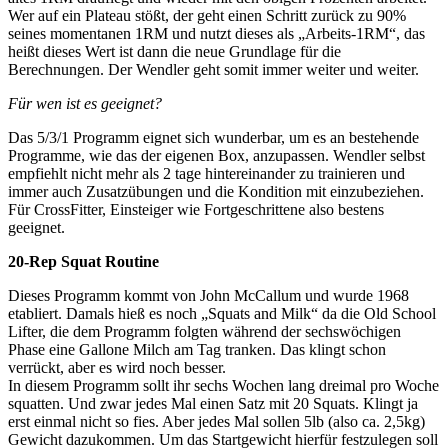
Wer auf ein Plateau stößt, der geht einen Schritt zurück zu 90%
seines momentanen 1RM und nutzt dieses als „Arbeits-1RM“, das
heißt dieses Wert ist dann die neue Grundlage für die
Berechnungen. Der Wendler geht somit immer weiter und weiter.
Für wen ist es geeignet?
Das 5/3/1 Programm eignet sich wunderbar, um es an bestehende
Programme, wie das der eigenen Box, anzupassen. Wendler selbst
empfiehlt nicht mehr als 2 tage hintereinander zu trainieren und
immer auch Zusatzübungen und die Kondition mit einzubeziehen.
Für CrossFitter, Einsteiger wie Fortgeschrittene also bestens
geeignet.
20-Rep Squat Routine
Dieses Programm kommt von John McCallum und wurde 1968
etabliert. Damals hieß es noch „Squats and Milk“ da die Old School
Lifter, die dem Programm folgten während der sechswöchigen
Phase eine Gallone Milch am Tag tranken. Das klingt schon
verrückt, aber es wird noch besser.
In diesem Programm sollt ihr sechs Wochen lang dreimal pro Woche
squatten. Und zwar jedes Mal einen Satz mit 20 Squats. Klingt ja
erst einmal nicht so fies. Aber jedes Mal sollen 5lb (also ca. 2,5kg)
Gewicht dazukommen. Um das Startgewicht hierfür festzulegen soll