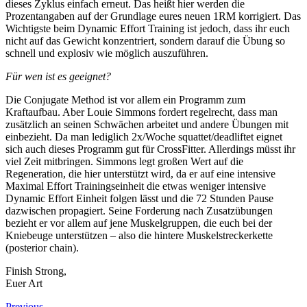
dieses Zyklus einfach erneut. Das heißt hier werden die
Prozentangaben auf der Grundlage eures neuen 1RM korrigiert. Das
Wichtigste beim Dynamic Effort Training ist jedoch, dass ihr euch
nicht auf das Gewicht konzentriert, sondern darauf die Übung so
schnell und explosiv wie möglich auszuführen.
Für wen ist es geeignet?
Die Conjugate Method ist vor allem ein Programm zum
Kraftaufbau. Aber Louie Simmons fordert regelrecht, dass man
zusätzlich an seinen Schwächen arbeitet und andere Übungen mit
einbezieht. Da man lediglich 2x/Woche squattet/deadliftet eignet
sich auch dieses Programm gut für CrossFitter. Allerdings müsst ihr
viel Zeit mitbringen. Simmons legt großen Wert auf die
Regeneration, die hier unterstützt wird, da er auf eine intensive
Maximal Effort Trainingseinheit die etwas weniger intensive
Dynamic Effort Einheit folgen lässt und die 72 Stunden Pause
dazwischen propagiert. Seine Forderung nach Zusatzübungen
bezieht er vor allem auf jene Muskelgruppen, die euch bei der
Kniebeuge unterstützen – also die hintere Muskelstreckerkette
(posterior chain).
Finish Strong,
Euer Art
Previous