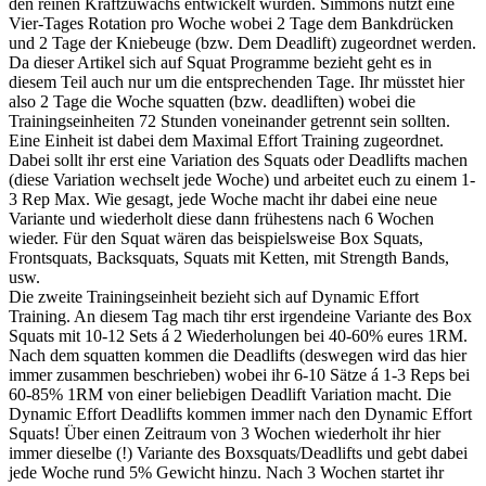
den reinen Kraftzuwachs entwickelt wurden. Simmons nutzt eine
Vier-Tages Rotation pro Woche wobei 2 Tage dem Bankdrücken
und 2 Tage der Kniebeuge (bzw. Dem Deadlift) zugeordnet werden.
Da dieser Artikel sich auf Squat Programme bezieht geht es in
diesem Teil auch nur um die entsprechenden Tage. Ihr müsstet hier
also 2 Tage die Woche squatten (bzw. deadliften) wobei die
Trainingseinheiten 72 Stunden voneinander getrennt sein sollten.
Eine Einheit ist dabei dem Maximal Effort Training zugeordnet.
Dabei sollt ihr erst eine Variation des Squats oder Deadlifts machen
(diese Variation wechselt jede Woche) und arbeitet euch zu einem 1-
3 Rep Max. Wie gesagt, jede Woche macht ihr dabei eine neue
Variante und wiederholt diese dann frühestens nach 6 Wochen
wieder. Für den Squat wären das beispielsweise Box Squats,
Frontsquats, Backsquats, Squats mit Ketten, mit Strength Bands,
usw.
Die zweite Trainingseinheit bezieht sich auf Dynamic Effort
Training. An diesem Tag mach tihr erst irgendeine Variante des Box
Squats mit 10-12 Sets á 2 Wiederholungen bei 40-60% eures 1RM.
Nach dem squatten kommen die Deadlifts (deswegen wird das hier
immer zusammen beschrieben) wobei ihr 6-10 Sätze á 1-3 Reps bei
60-85% 1RM von einer beliebigen Deadlift Variation macht. Die
Dynamic Effort Deadlifts kommen immer nach den Dynamic Effort
Squats! Über einen Zeitraum von 3 Wochen wiederholt ihr hier
immer dieselbe (!) Variante des Boxsquats/Deadlifts und gebt dabei
jede Woche rund 5% Gewicht hinzu. Nach 3 Wochen startet ihr