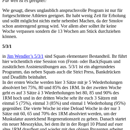
Für wen ist es geeignet?
Wie gesagt, dieses unglaublich anspruchsvolle Program ist nur für
fortgeschrittene Athleten geeignet. Ihr habt wenig Zeit für Erholung
und solltt möglichst nichts mehr nebenbei Machen, da der Smolov
schon anstrengend genug wird. Vor allem aber solltet ihr keine
Woche verpassen sondern die 13 Wochen am Stück durchziehen
können.
5/3/1
in
Jim Wendler’s 5/3/1
sind Squats elementarer Bestandteil. Ihr führt
hier wöchentlich eine Session von (Front- oder Back)Squats und
zusätzlichen Assistenzübungen aus. 5/3/1 ist ein abgerundetes
Programm, das neben Squats auch die Strict Press, Bankdrücken
und Deadlifts beinhaltet.
In der ersten Woche werden hier 3 Sätze mit je 5 Wiederholungen
absolviert bei 75%, 80 und 85% des 1RM. In der zweiten Woche
geht es auf 3 Sätze á 3 Wiederholungen bei 80, 85 und 90% des
1RM hoch und in der dritten Woche sehr ihr euch 3 Sätzen mit
einmal 5 (75%), einmal 3 (85%) und einmal 1 Wiederholung (95%)
gegenüber. Die vierte Woche ist eine Deload Woche in der nur 3
Sätze mit 60, 65 und 70% des 1RM absolviert werden, um der
Muskulatur ausreichend Regenerationszeit zu geben. Danach startet
ein neuer Mesozyklus, bei dem ihr in der Regel 10 Pfund auf euer
altes 1RM drauflegt und wieder mit den obigen Prozenten arbeitet.