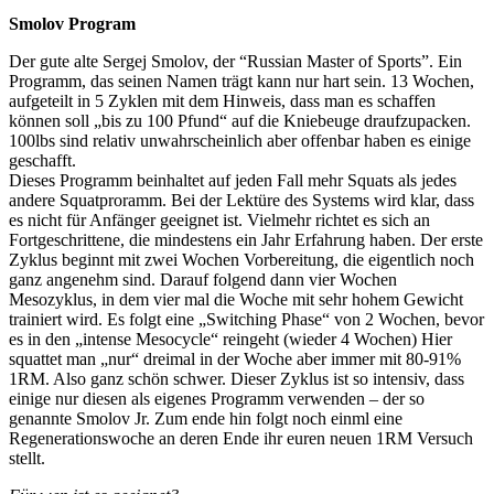
Smolov Program
Der gute alte Sergej Smolov, der “Russian Master of Sports”. Ein
Programm, das seinen Namen trägt kann nur hart sein. 13 Wochen,
aufgeteilt in 5 Zyklen mit dem Hinweis, dass man es schaffen
können soll „bis zu 100 Pfund“ auf die Kniebeuge draufzupacken.
100lbs sind relativ unwahrscheinlich aber offenbar haben es einige
geschafft.
Dieses Programm beinhaltet auf jeden Fall mehr Squats als jedes
andere Squatproramm. Bei der Lektüre des Systems wird klar, dass
es nicht für Anfänger geeignet ist. Vielmehr richtet es sich an
Fortgeschrittene, die mindestens ein Jahr Erfahrung haben. Der erste
Zyklus beginnt mit zwei Wochen Vorbereitung, die eigentlich noch
ganz angenehm sind. Darauf folgend dann vier Wochen
Mesozyklus, in dem vier mal die Woche mit sehr hohem Gewicht
trainiert wird. Es folgt eine „Switching Phase“ von 2 Wochen, bevor
es in den „intense Mesocycle“ reingeht (wieder 4 Wochen) Hier
squattet man „nur“ dreimal in der Woche aber immer mit 80-91%
1RM. Also ganz schön schwer. Dieser Zyklus ist so intensiv, dass
einige nur diesen als eigenes Programm verwenden – der so
genannte Smolov Jr. Zum ende hin folgt noch einml eine
Regenerationswoche an deren Ende ihr euren neuen 1RM Versuch
stellt.