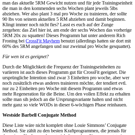
man das aktuelle 5RM Gewicht nutzen und für jede Trainingseinheit
die man in den kommenden sechs Wochen plant jeweils 5lbs
abziehen. Wer also plant 3 mal pro Woche zu trainieren, der sollte
90 lbs von seinem aktuellen 5 RM abziehen und damit beginnen.
Klingt immer noch nicht fies? Lasst es euch auf der Zunge
zergehen: das Ziel hier ist, am ende der sechs Wochen das vorherige
5RM 20x zu squatten! Dieses Programm hat unter anderem Rich
Froning bei
CrossFit Mayhem
benutzt (allerdings hatten sie dort mit
60% des 5RM angefangen und nur zweimal pro Woche gesquattet).
Für wen ist es geeignet?
Durch die Möglichkeit die Frequenz der Trainingseinheiten zu
variieren ist auch dieses Programm gut für CrossFit geeignet. Die
ursprüngliche Intention sind zwar 3 Einheiten pro woche, aber wer
noch zusätzlich etwas anderes trainieren möchte, der tendiert evtl.
nur zu 2 Einheiten pro Woche mit diesem Programm und etwas
mehr Regeneration für die Beine. Um den vollen Effekt zu erhalten
sollte man sih jedoch an die Ursprungsvariante halten und nicht
mehr ganz so viele WODs in dieser 6-wöchigen Phase reinhauen.
Westside Barbell Conjugate Method
Diese Liste wäre nicht komplett ohne Louie Simmons’ Conjugate
Method. Sie zählt zu den besten Kraftprogrammen, die jemals für