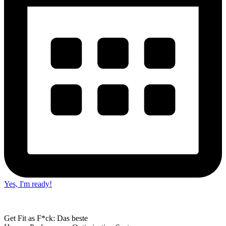
Yes, I'm ready!
Get Fit as F*ck: Das beste