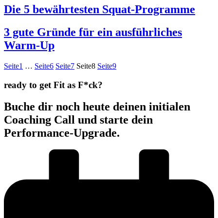
Die 5 bewährtesten Squat-Programme
3 gute Gründe für ein ausführliches
Warm-Up
Seite
1
…
Seite
6
Seite
7
Seite
8
Seite
9
ready to get Fit as F*ck?
Buche dir noch heute deinen initialen
Coaching Call und starte dein
Performance-Upgrade.