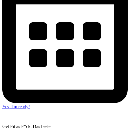
Yes, I'm ready!
Get Fit as F*ck: Das beste