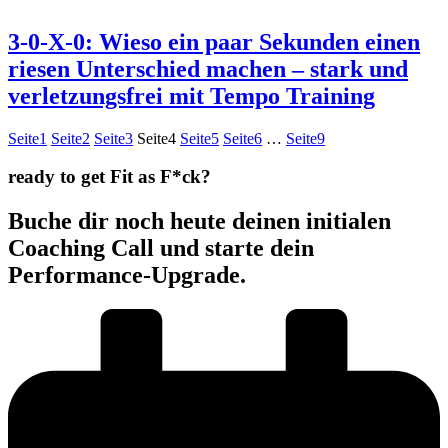
3-0-X-0: Wieso ein paar Sekunden einen
riesen Unterschied machen – stark und
verletzungsfrei mit Tempo Training
Seite
1
Seite
2
Seite
3
Seite
4
Seite
5
Seite
6
…
Seite
9
ready to get Fit as F*ck?
Buche dir noch heute deinen initialen
Coaching Call und starte dein
Performance-Upgrade.