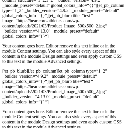
column_structure=“1_2,1_2″ _builder_version=“4.9.2″
_module_preset=“default“ global_colors_info=“{}“][et_pb_column
type=“1_2″ _builder_version=“4.9.2″ _module_preset=“default“
global_colors_info=“{}“][et_pb_blurb title=“test “
image=“https://heartcore-athletics.com/wp-
content/uploads/2021/03/Product_Image_500x500_2.jpg“
_builder_version=“4.13.0″ _module_preset=“default“
global_colors_info=“{}“]
Your content goes here. Edit or remove this text inline or in the
module Content settings. You can also style every aspect of this
content in the module Design settings and even apply custom CSS
to this text in the module Advanced settings.
[/et_pb_blurb][/et_pb_column][et_pb_column type=“1_2″
_builder_version=“4.9.2″ _module_preset=“default“
global_colors_info=“{}“][et_pb_blurb title=“test “
image=“https://heartcore-athletics.com/wp-
content/uploads/2021/03/Product_Image_500x500_2.jpg“
_builder_version=“4.13.0″ _module_preset=“default“
global_colors_info=“{}“]
Your content goes here. Edit or remove this text inline or in the
module Content settings. You can also style every aspect of this
content in the module Design settings and even apply custom CSS
to this text in the module Advanced settings.