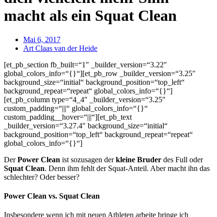
macht als ein Squat Clean
Mai 6, 2017
Art Claas van der Heide
[et_pb_section fb_built=“1″ _builder_version=“3.22″
global_colors_info=“{}“][et_pb_row _builder_version=“3.25″
background_size=“initial“ background_position=“top_left“
background_repeat=“repeat“ global_colors_info=“{}“]
[et_pb_column type=“4_4″ _builder_version=“3.25″
custom_padding=“|||“ global_colors_info=“{}“
custom_padding__hover=“|||“][et_pb_text
_builder_version=“3.27.4″ background_size=“initial“
background_position=“top_left“ background_repeat=“repeat“
global_colors_info=“{}“]
Der
Power Clean
ist sozusagen der
kleine Bruder
des Full oder
Squat Clean
. Denn ihm fehlt der Squat-Anteil. Aber macht ihn das
schlechter? Oder besser?
Power Clean vs. Squat Clean
Insbesondere wenn ich mit neuen Athleten arbeite bringe ich