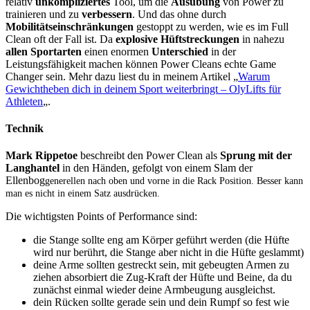
relativ
unkompliziertes
Tool, um die
Ausübung
von Power zu
trainieren und zu
verbessern
. Und das ohne durch
Mobilitätseinschränkungen
gestoppt zu werden, wie es im Full
Clean oft der Fall ist. Da
explosive Hüftstreckungen
in nahezu
allen Sportarten
einen enormen
Unterschied
in der
Leistungsfähigkeit machen können Power Cleans echte Game
Changer sein. Mehr dazu liest du in meinem Artikel „
Warum
Gewichtheben dich in deinem Sport weiterbringt – OlyLifts für
Athleten
„.
Technik
Mark Rippetoe
beschreibt den Power Clean als
Sprung mit der
Langhantel
in den Händen, gefolgt von einem Slam der
Ellenbog
generell
en nach oben und vorne in die Rack Position. Besser kann
man es nicht in einem Satz ausdrücken.
Die wichtigsten Points of Performance sind:
die Stange sollte eng am Körper geführt werden (die Hüfte
wird nur berührt, die Stange aber nicht in die Hüfte geslammt)
deine Arme sollten gestreckt sein, mit gebeugten Armen zu
ziehen absorbiert die Zug-Kraft der Hüfte und Beine, da du
zunächst einmal wieder deine Armbeugung ausgleichst.
dein Rücken sollte gerade sein und dein Rumpf so fest wie