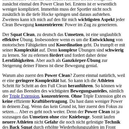
zunächst einmal den Power Clean bei. Erstens ist er wesentlich
weniger kompliziert. Immerhin muss der Sportler nicht noch
zusätzlich in die tiefe Hocke springen und daraus aufstehen.
Zweitens kann ich mich auf den für mich
wichtigsten Aspekt
jeder
Clean Bewegung
konzentrieren
:
Power im Zug zu generieren.
Der
Squat Clean
, zu deutsch das
Umsetzen
, ist eine unglaublich
effektive
Übung. Insbesondere wenn es um die
Entwicklung
von
motorischen Fähigkeiten und
Koordination
geht. Da trumpft er mit
seiner
Komplexität
auf. Denn
komplexe
Übungen sind
schwierig
zu lernen. Sie zu erlernen
fördert
und fordert daher deine
Lernfähigkeiten
. Aber auch als
Ganzkörper-Übung
zur
Steigerung deiner Fitness ist diese Bewegung genial.
Warum also zuerst den
Power Clean
? Zuerst einmal natürlich, weil
er eine
geringere Komplexität
hat. So kann ich die
Athleten
Schritt für Schritt an den Full Clean
heranführen
. So können wir
uns auf das Beenden des wichtigsten
Bewegungsanteiles
, nämlich
der
Triple Extension
,
konzentrieren
.
Ohne
Triple Extension gibt es
keine
effiziente
Kraftübertragung
. Du hast dann weniger Power
in deinem Zug. Wenn das kein Grund ist, hier zuerst den Fokus zu
setzen… Aber es geht noch weiter. Denn der
Power Clean
ist ja
sozusagen das
Umsetzen
ohne
eine
Kniebeuge
. Somit laufen
neuere Athleten
nicht
Gefahr
die noch nicht gefestigte
Technik
des
Back Squat
durch erhöhte Wiederholungszahlen im Front