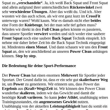
Squat zu
„verschandeln“
. Ja, ich weiß Back Squat und Front Squat
sind allein aufgrund ihrer unterschiedlichen
Rückenwinkel
zwei
sehr
verschiedene Übungen
. Aber das weißt du. Und ich. Aber
wussten wir das auch schon, als wir erst ganz kurz im
CrossFit
unterwegs waren? Wohl kaum. War es damals nicht eher
beides
eine Form der
Kniebeuge
, bei der man sehr tief gehen muss?
Würden wir direkt in den
Full Clean
gehen könnte es passieren,
dass unsere Sportler
verwirrt
werden und sich weder eine saubere
Front Squat
noch eine saubere
Back Squat
Technik einspielt. Ich
nehme mir daher lieber Zeit bis die Back Squat Technik eingeprägt
ist. Mindestens
einen Monat
. Und dann schauen wir uns den
Front
Squat
an, den wir anschließend an unseren
Power Clean
anhängen
können.
Step by step
.
Die Bedeutung für deine Sport-Performance
Der
Power Clean
hat einen enormen
Mehrwert
für Sportler jeder
Sportart. Der Grund dafür ist, dass er ein sehr gut
skalierbarer Weg
ist, um
Power
zu generieren. Wir erinnern uns, dass Power das
Ergebnis
aus
(Kraft+Weg)/Zeit
ist. Wir können den Power Clean
wunderbar
skalieren
, indem wir das Gewicht und damit die
benötigte
Kraft variieren
. So kann
jeder Athlet
, unabhängig seines
Trainingszustandes, ein
angemessenes Gewicht
nutzen.
Unabhängig von der aktuellen
Leistungsfähigkeit
hast du somit ein