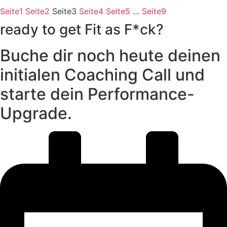
Seite
1
Seite
2
Seite
3
Seite
4
Seite
5
…
Seite
9
ready to get Fit as F*ck?
Buche dir noch heute deinen
initialen Coaching Call und
starte dein Performance-
Upgrade.