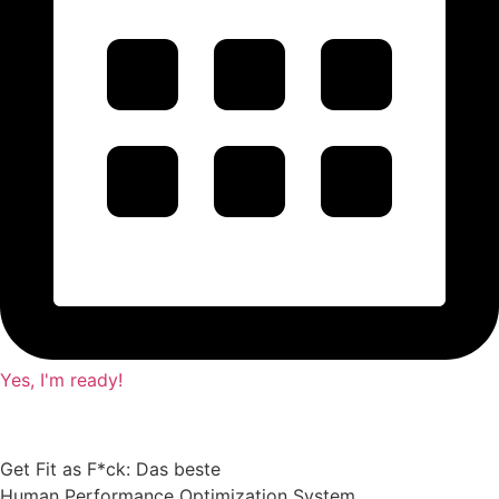
Yes, I'm ready!
Get Fit as F*ck: Das beste
Human Performance Optimization System