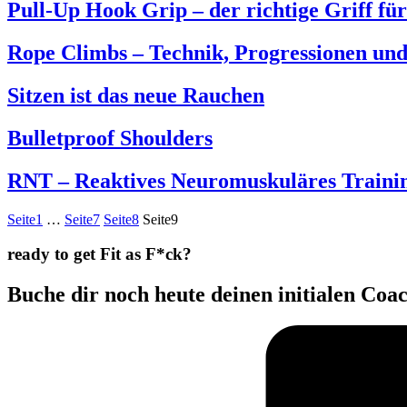
Pull-Up Hook Grip – der richtige Griff f
Rope Climbs – Technik, Progressionen und
Sitzen ist das neue Rauchen
Bulletproof Shoulders
RNT – Reaktives Neuromuskuläres Traini
Seite
1
…
Seite
7
Seite
8
Seite
9
ready to get Fit as F*ck?
Buche dir noch heute deinen initialen Coa