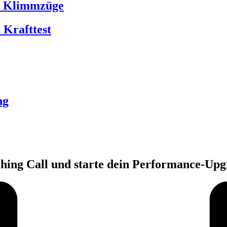
ür Klimmzüge
 Krafttest
ng
ching Call und starte dein Performance-Upg