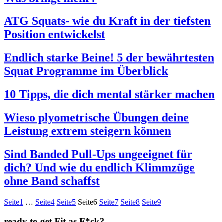
ATG Squats- wie du Kraft in der tiefsten
Position entwickelst
Endlich starke Beine! 5 der bewährtesten
Squat Programme im Überblick
10 Tipps, die dich mental stärker machen
Wieso plyometrische Übungen deine
Leistung extrem steigern können
Sind Banded Pull-Ups ungeeignet für
dich? Und wie du endlich Klimmzüge
ohne Band schaffst
Seite
1
…
Seite
4
Seite
5
Seite
6
Seite
7
Seite
8
Seite
9
ready to get Fit as F*ck?