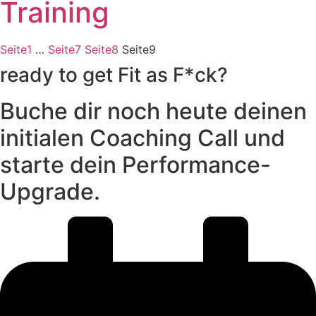
Training
Seite
1
…
Seite
7
Seite
8
Seite
9
ready to get Fit as F*ck?
Buche dir noch heute deinen
initialen Coaching Call und
starte dein Performance-
Upgrade.