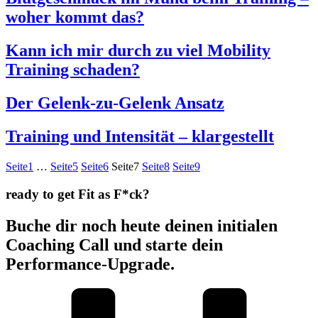
woher kommt das?
Kann ich mir durch zu viel Mobility
Training schaden?
Der Gelenk-zu-Gelenk Ansatz
Training und Intensität – klargestellt
Seite
1
…
Seite
5
Seite
6
Seite
7
Seite
8
Seite
9
ready to get Fit as F*ck?
Buche dir noch heute deinen initialen
Coaching Call und starte dein
Performance-Upgrade.