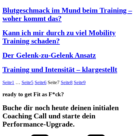
Blutgeschmack im Mund beim Training –
woher kommt das?
Kann ich mir durch zu viel Mobility
Training schaden?
Der Gelenk-zu-Gelenk Ansatz
Training und Intensität – klargestellt
Seite
1
…
Seite
5
Seite
6
Seite
7
Seite
8
Seite
9
ready to get Fit as F*ck?
Buche dir noch heute deinen initialen
Coaching Call und starte dein
Performance-Upgrade.